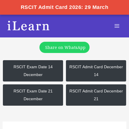
RSCIT Admit Card 2026: 29 March
Skip
Post
Mai
to
navigation
Men
content
Share on WhatsApp
RSCIT Exam Date 14
RSCIT Admit Card December
December
14
RSCIT Exam Date 21
RSCIT Admit Card December
December
21